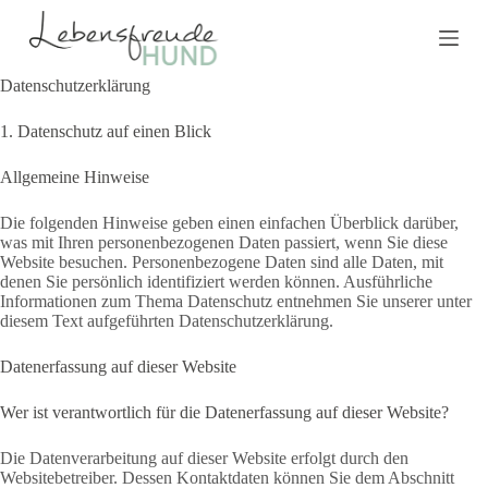
Z
u
m
I
Datenschutz­erklärung
n
h
1. Datenschutz auf einen Blick
a
l
Allgemeine Hinweise
t
s
p
Die folgenden Hinweise geben einen einfachen Überblick darüber,
r
was mit Ihren personenbezogenen Daten passiert, wenn Sie diese
i
Website besuchen. Personenbezogene Daten sind alle Daten, mit
n
denen Sie persönlich identifiziert werden können. Ausführliche
g
Informationen zum Thema Datenschutz entnehmen Sie unserer unter
e
diesem Text aufgeführten Datenschutzerklärung.
n
Datenerfassung auf dieser Website
Wer ist verantwortlich für die Datenerfassung auf dieser Website?
Die Datenverarbeitung auf dieser Website erfolgt durch den
Websitebetreiber. Dessen Kontaktdaten können Sie dem Abschnitt